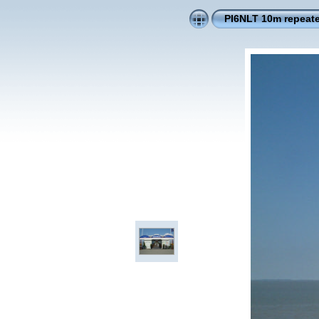
PI6NLT 10m repeate