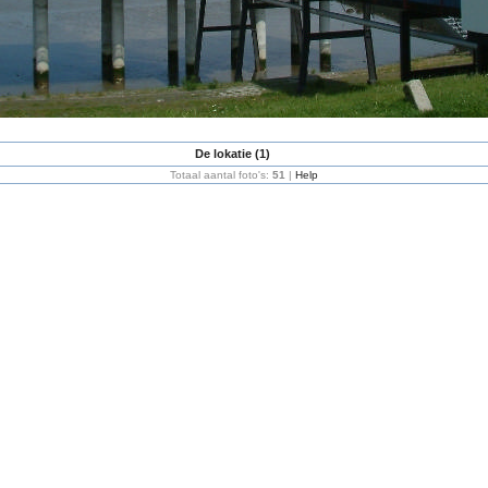
De lokatie (1)
Totaal aantal foto's:
51
|
Help